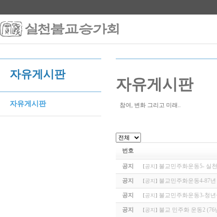
자유게시판
자유게시판
자유게시판
참여, 변화 그리고 미래..
번호
공지
불교민주화운동5- 실
[
공지
]
공지
불교민주화운동4-87년 
[
공지
]
공지
불교민주화운동3-청년승
[
공지
]
공지
불교 민주화 운동2 (76년
[
공지
]