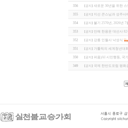
356
새로운 30년을 위한 
[
공지
]
355
지선 큰스님과 성주사
[
공지
]
354
불기 2570년, 2026년
[
공지
]
353
만해 한용운 대선사 8
[
공지
]
352
강릉 인월사 낙성식
[
공지
]
351
가톨릭의 세계청년대회
[
공지
]
350
퍼옴)AI 시민행동, 
[
공지
]
349
국제 한반도포럼 평화
[
공지
]