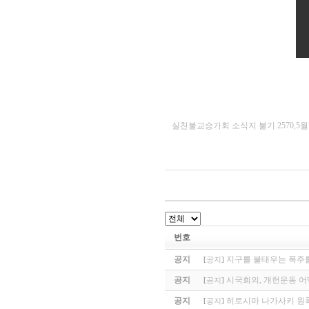
실천불교승가회 소식지 불기 2570,5월
번호
공지
지구를 불태우는 폭주를
[
공지
]
공지
시국회의, 개헌운동 어
[
공지
]
공지
히로시마 나가사키 원폭
[
공지
]