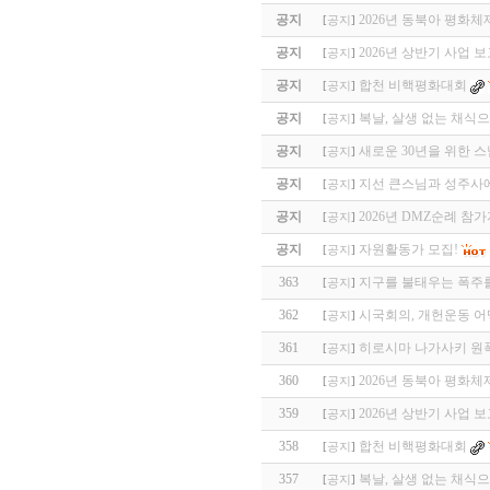
공지
2026년 동북아 평화
[
공지
]
공지
2026년 상반기 사업 
[
공지
]
공지
합천 비핵평화대회
[
공지
]
공지
복날, 살생 없는 채식
[
공지
]
공지
새로운 30년을 위한 
[
공지
]
공지
지선 큰스님과 성주사
[
공지
]
공지
2026년 DMZ순례 참
[
공지
]
공지
자원활동가 모집!
[
공지
]
363
지구를 불태우는 폭주를
[
공지
]
362
시국회의, 개헌운동 어
[
공지
]
361
히로시마 나가사키 원폭
[
공지
]
360
2026년 동북아 평화
[
공지
]
359
2026년 상반기 사업 
[
공지
]
358
합천 비핵평화대회
[
공지
]
357
복날, 살생 없는 채식
[
공지
]